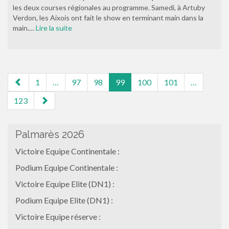
les deux courses régionales au programme. Samedi, à Artuby
Verdon, les Aixois ont fait le show en terminant main dans la
main.…
Lire la suite
pagination
1
…
97
98
99
100
101
…
123
Palmarès 2026
Victoire Equipe Continentale :
Podium Equipe Continentale :
Victoire Equipe Elite (DN1) :
Podium Equipe Elite (DN1) :
Victoire Equipe réserve :