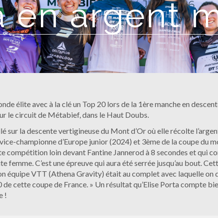
a en argent m
nde élite avec à la clé un Top 20 lors de la 1ère manche en descent
ur le circuit de Métabief, dans le Haut Doubs.
illé sur la descente vertigineuse du Mont d’Or où elle récolte l’arge
a vice-championne d’Europe junior (2024) et 3ème de la coupe du mo
cette compétition loin devant Fantine Jannerod à 8 secondes et qui 
élite femme. C’est une épreuve qui aura été serrée jusqu’au bout. Cet
mon équipe VTT (Athena Gravity) était au complet avec laquelle on 
0 de cette coupe de France. » Un résultat qu’Elise Porta compte bi
 !