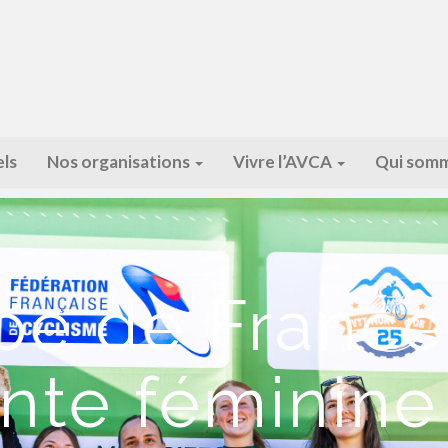
ls
Nos organisations
Vivre l’AVCA
Qui somm
pe de France
te féminine 