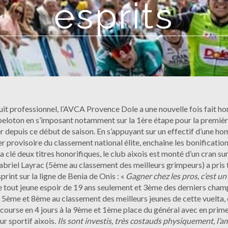
esprits
uit professionnel, l’AVCA Provence Dole a une nouvelle fois fait ho
peloton en s’imposant notamment sur la 1ère étape pour la première 
r depuis ce début de saison. En s’appuyant sur un effectif d’une h
r provisoire du classement national élite, enchaîne les bonifications
a clé deux titres honorifiques, le club aixois est monté d’un cran su
 Gabriel Layrac (5ème au classement des meilleurs grimpeurs) a pri
print sur la ligne de Benia de Onis : «
Gagner chez les pros, c’est un 
 le tout jeune espoir de 19 ans seulement et 3ème des derniers ch
5ème et 8ème au classement des meilleurs jeunes de cette vuelta, ont
course en 4 jours à la 9ème et 1ème place du général avec en prime
eur sportif aixois.
Ils sont investis, très costauds physiquement, l’