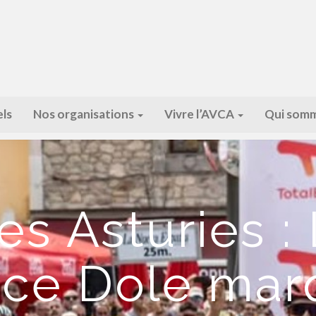
ls
Nos organisations
Vivre l’AVCA
Qui somm
es Asturies :
ce Dole mar