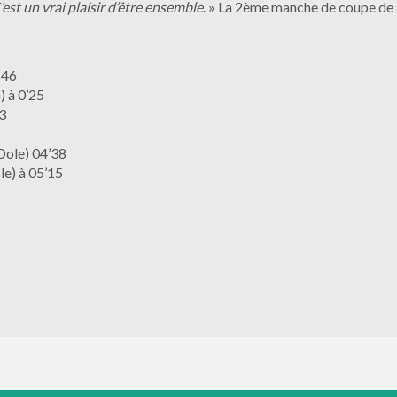
’est un vrai plaisir d’être ensemble
. » La 2ème manche de coupe de F
:46
 à 0’25
3
Dole) 04’38
e) à 05’15