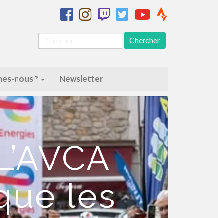
Chercher
pour
:
es-nous ?
Newsletter
 L’AVCA
que les