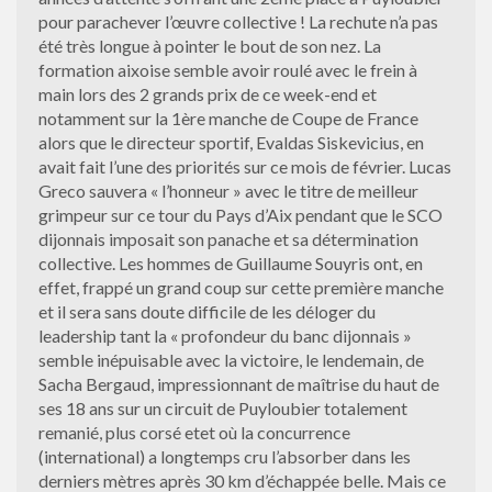
pour parachever l’œuvre collective ! La rechute n’a pas
été très longue à pointer le bout de son nez. La
formation aixoise semble avoir roulé avec le frein à
main lors des 2 grands prix de ce week-end et
notamment sur la 1ère manche de Coupe de France
alors que le directeur sportif, Evaldas Siskevicius, en
avait fait l’une des priorités sur ce mois de février. Lucas
Greco sauvera « l’honneur » avec le titre de meilleur
grimpeur sur ce tour du Pays d’Aix pendant que le SCO
dijonnais imposait son panache et sa détermination
collective. Les hommes de Guillaume Souyris ont, en
effet, frappé un grand coup sur cette première manche
et il sera sans doute difficile de les déloger du
leadership tant la « profondeur du banc dijonnais »
semble inépuisable avec la victoire, le lendemain, de
Sacha Bergaud, impressionnant de maîtrise du haut de
ses 18 ans sur un circuit de Puyloubier totalement
remanié, plus corsé etet où la concurrence
(international) a longtemps cru l’absorber dans les
derniers mètres après 30 km d’échappée belle. Mais ce