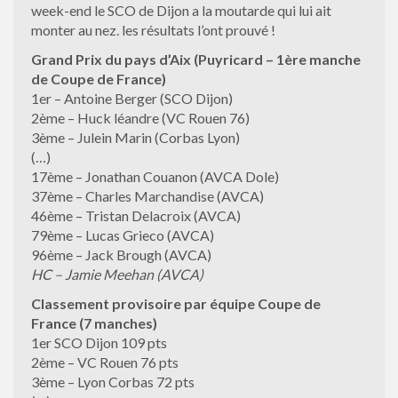
week-end le SCO de Dijon a la moutarde qui lui ait
monter au nez. les résultats l’ont prouvé !
Grand Prix du pays d’Aix (Puyricard – 1ère manche
de Coupe de France)
1er – Antoine Berger (SCO Dijon)
2ème – Huck léandre (VC Rouen 76)
3ème – Julein Marin (Corbas Lyon)
(…)
17ème – Jonathan Couanon (AVCA Dole)
37ème – Charles Marchandise (AVCA)
46ème – Tristan Delacroix (AVCA)
79ème – Lucas Grieco (AVCA)
96ème – Jack Brough (AVCA)
HC – Jamie Meehan (AVCA)
Classement provisoire par équipe Coupe de
France (7 manches)
1er SCO Dijon 109 pts
2ème – VC Rouen 76 pts
3ème – Lyon Corbas 72 pts