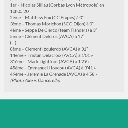
1er – Nicolas Silliau (Corbas Lyon Métropole) en
10h05’20
2ème – Matthew Fox (CC Etupes) à 0″
3ème – Thomas Morichon (SCO Dijon) à 0″
4ème – Seppe De Clercq (team Flanders) à 3″
5ème – Clément Delcros (AVCA) à 17″
(…)
8ème – Clement Izquierdo (AVCA) à 31″
14ème – Tristan Delacroix (AVCA) à 1’01 »
31ème – Mark Lightfoot (AVCA) à 1’29 »
45ème – Emmanuel Houcou (AVCA) à 3’41 »
49ème – Jeremie La Grenade (AVCA) à 4’58 »
(Photo Alexis Dancerelle)