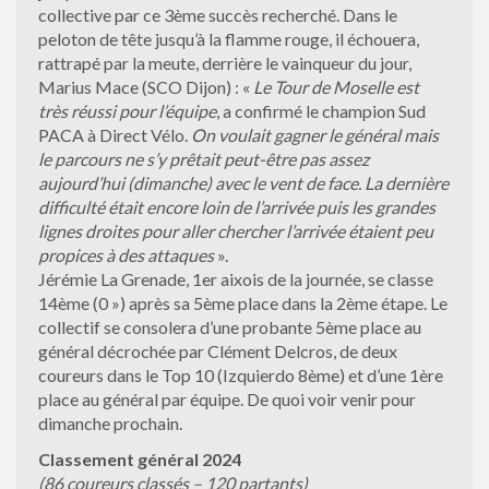
collective par ce 3ème succès recherché. Dans le
peloton de tête jusqu’à la flamme rouge, il échouera,
rattrapé par la meute, derrière le vainqueur du jour,
Marius Mace (SCO Dijon) : «
Le Tour de Moselle est
très réussi pour l’équipe
, a confirmé le champion Sud
PACA à Direct Vélo.
On voulait gagner le général mais
le parcours ne s’y prêtait peut-être pas assez
aujourd’hui (dimanche) avec le vent de face. La dernière
difficulté était encore loin de l’arrivée puis les grandes
lignes droites pour aller chercher l’arrivée étaient peu
propices à des attaques
».
Jérémie La Grenade, 1er aixois de la journée, se classe
14ème (0 ») après sa 5ème place dans la 2ème étape. Le
collectif se consolera d’une probante 5ème place au
général décrochée par Clément Delcros, de deux
coureurs dans le Top 10 (Izquierdo 8ème) et d’une 1ère
place au général par équipe. De quoi voir venir pour
dimanche prochain.
Classement général 2024
(86 coureurs classés – 120 partants)